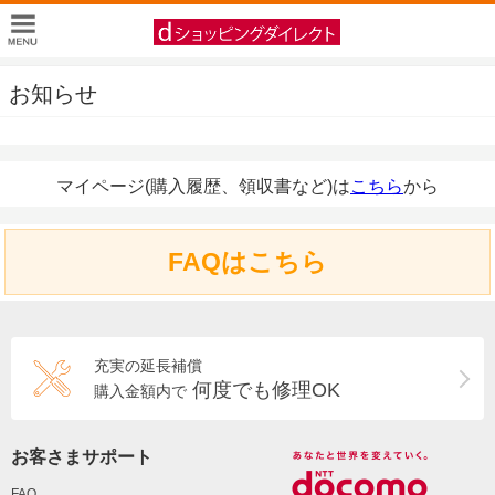
お知らせ
マイページ(購入履歴、領収書など)は
こちら
から
FAQはこちら
充実の延長補償
何度でも修理OK
購入金額内で
お客さまサポート
FAQ