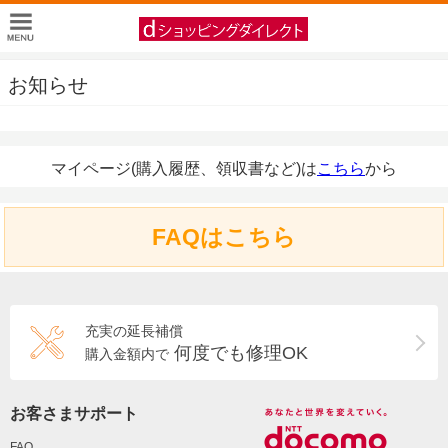
お知らせ
マイページ(購入履歴、領収書など)は
こちら
から
FAQはこちら
充実の延長補償
何度でも修理OK
購入金額内で
お客さまサポート
FAQ