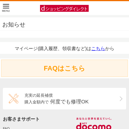
お知らせ
マイページ(購入履歴、領収書など)は
こちら
から
FAQはこちら
充実の延長補償
何度でも修理OK
購入金額内で
お客さまサポート
FAQ