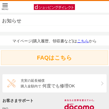
お知らせ
マイページ(購入履歴、領収書など)は
こちら
から
FAQはこちら
充実の延長補償
何度でも修理OK
購入金額内で
お客さまサポート
FAQ