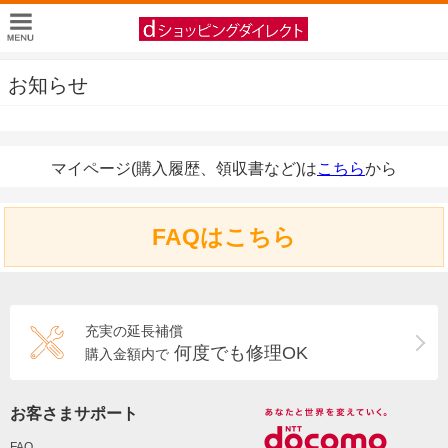
お知らせ
マイページ(購入履歴、領収書など)は
こちら
から
FAQはこちら
充実の延長補償
何度でも修理OK
購入金額内で
お客さまサポート
FAQ