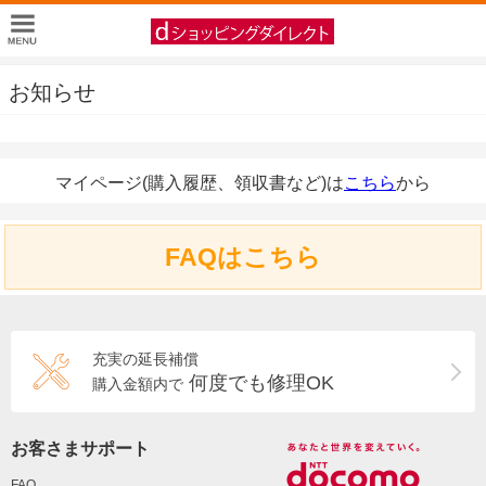
お知らせ
マイページ(購入履歴、領収書など)は
こちら
から
FAQはこちら
充実の延長補償
何度でも修理OK
購入金額内で
お客さまサポート
FAQ