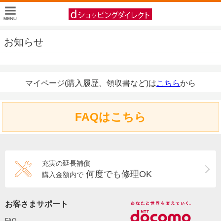
お知らせ
マイページ(購入履歴、領収書など)は
こちら
から
FAQはこちら
充実の延長補償
何度でも修理OK
購入金額内で
お客さまサポート
FAQ