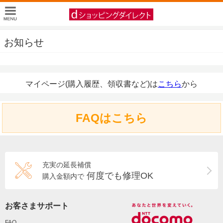
お知らせ
マイページ(購入履歴、領収書など)は
こちら
から
FAQはこちら
充実の延長補償
何度でも修理OK
購入金額内で
お客さまサポート
FAQ