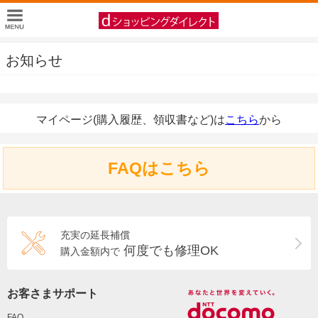
お知らせ
マイページ(購入履歴、領収書など)は
こちら
から
FAQはこちら
充実の延長補償
何度でも修理OK
購入金額内で
お客さまサポート
FAQ