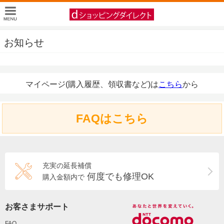
お知らせ
マイページ(購入履歴、領収書など)は
こちら
から
FAQはこちら
充実の延長補償
何度でも修理OK
購入金額内で
お客さまサポート
FAQ