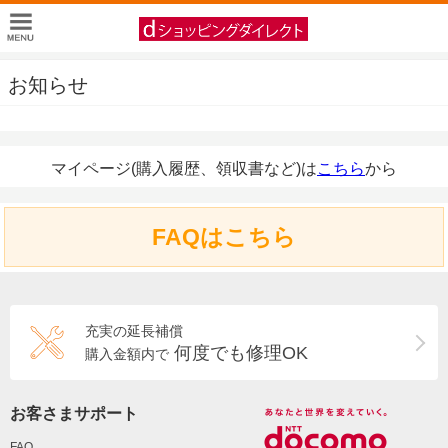
お知らせ
マイページ(購入履歴、領収書など)は
こちら
から
FAQはこちら
充実の延長補償
何度でも修理OK
購入金額内で
お客さまサポート
FAQ