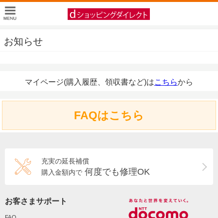
お知らせ
マイページ(購入履歴、領収書など)は
こちら
から
FAQはこちら
充実の延長補償
何度でも修理OK
購入金額内で
お客さまサポート
FAQ