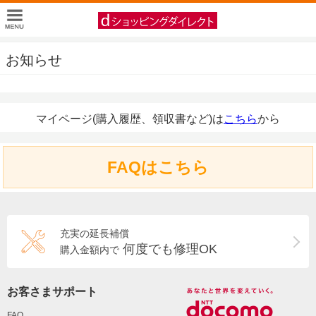
お知らせ
マイページ(購入履歴、領収書など)は
こちら
から
FAQはこちら
充実の延長補償
何度でも修理OK
購入金額内で
お客さまサポート
FAQ