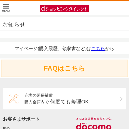
お知らせ
マイページ(購入履歴、領収書など)は
こちら
から
FAQはこちら
充実の延長補償
何度でも修理OK
購入金額内で
お客さまサポート
FAQ