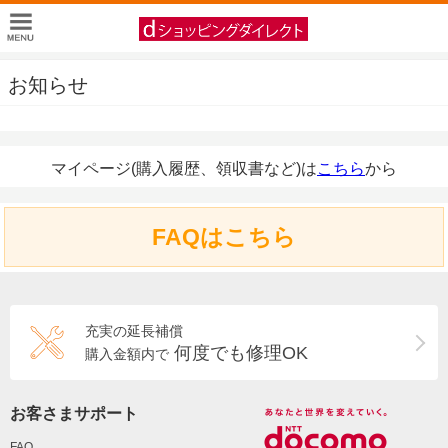
お知らせ
マイページ(購入履歴、領収書など)は
こちら
から
FAQはこちら
充実の延長補償
何度でも修理OK
購入金額内で
お客さまサポート
FAQ