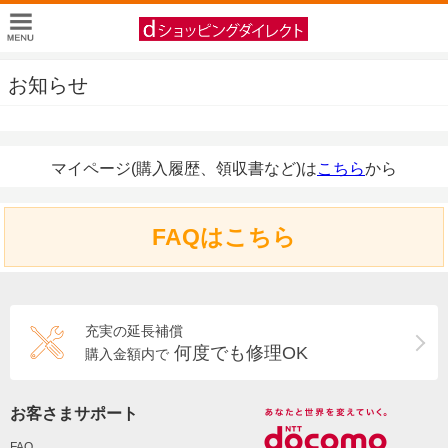
お知らせ
マイページ(購入履歴、領収書など)は
こちら
から
FAQはこちら
充実の延長補償
何度でも修理OK
購入金額内で
お客さまサポート
FAQ