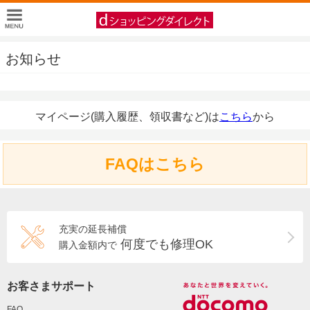
お知らせ
マイページ(購入履歴、領収書など)は
こちら
から
FAQはこちら
充実の延長補償
何度でも修理OK
購入金額内で
お客さまサポート
FAQ