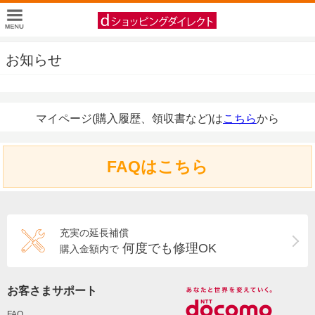
お知らせ
マイページ(購入履歴、領収書など)は
こちら
から
FAQはこちら
充実の延長補償
何度でも修理OK
購入金額内で
お客さまサポート
FAQ