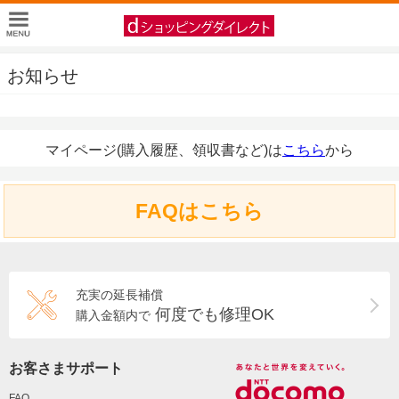
お知らせ
マイページ(購入履歴、領収書など)は
こちら
から
FAQはこちら
充実の延長補償
何度でも修理OK
購入金額内で
お客さまサポート
FAQ