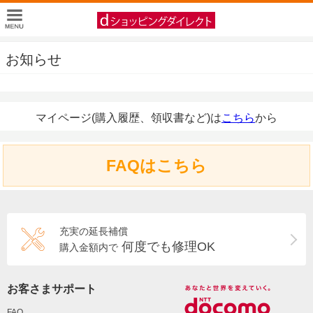
お知らせ
マイページ(購入履歴、領収書など)は
こちら
から
FAQはこちら
充実の延長補償
何度でも修理OK
購入金額内で
お客さまサポート
FAQ