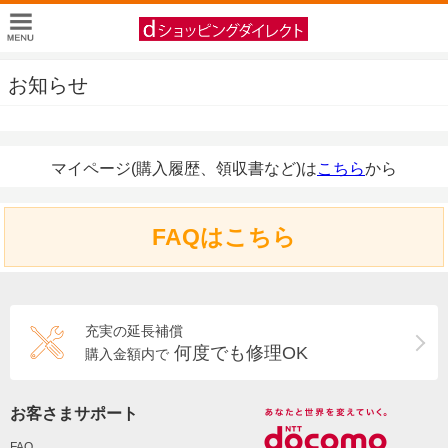
お知らせ
マイページ(購入履歴、領収書など)は
こちら
から
FAQはこちら
充実の延長補償
何度でも修理OK
購入金額内で
お客さまサポート
FAQ