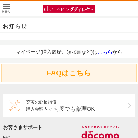
お知らせ
マイページ(購入履歴、領収書など)は
こちら
から
FAQはこちら
充実の延長補償
何度でも修理OK
購入金額内で
お客さまサポート
FAQ