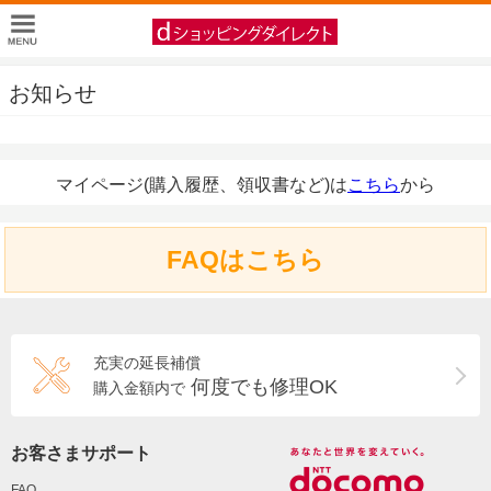
お知らせ
マイページ(購入履歴、領収書など)は
こちら
から
FAQはこちら
充実の延長補償
何度でも修理OK
購入金額内で
お客さまサポート
FAQ