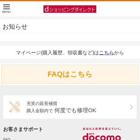
お知らせ
マイページ(購入履歴、領収書など)は
こちら
から
FAQはこちら
充実の延長補償
何度でも修理OK
購入金額内で
お客さまサポート
FAQ