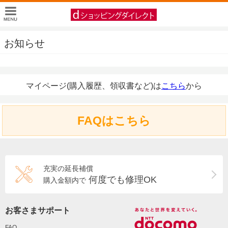
お知らせ
マイページ(購入履歴、領収書など)は
こちら
から
FAQはこちら
充実の延長補償
何度でも修理OK
購入金額内で
お客さまサポート
FAQ