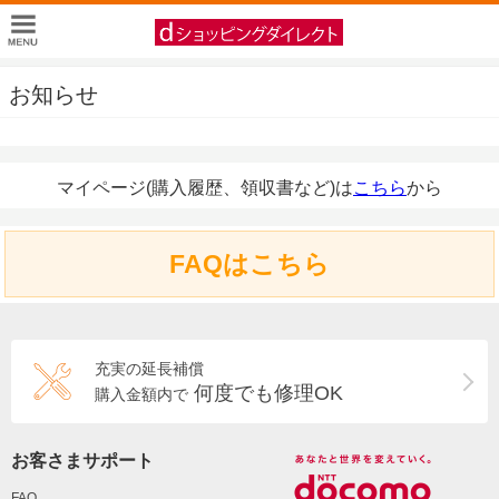
お知らせ
マイページ(購入履歴、領収書など)は
こちら
から
FAQはこちら
充実の延長補償
何度でも修理OK
購入金額内で
お客さまサポート
FAQ