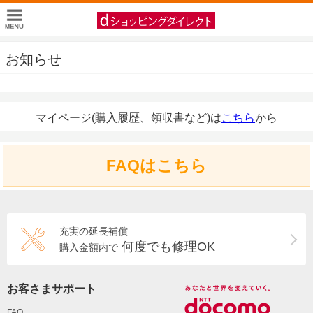
お知らせ
マイページ(購入履歴、領収書など)は
こちら
から
FAQはこちら
充実の延長補償
何度でも修理OK
購入金額内で
お客さまサポート
FAQ