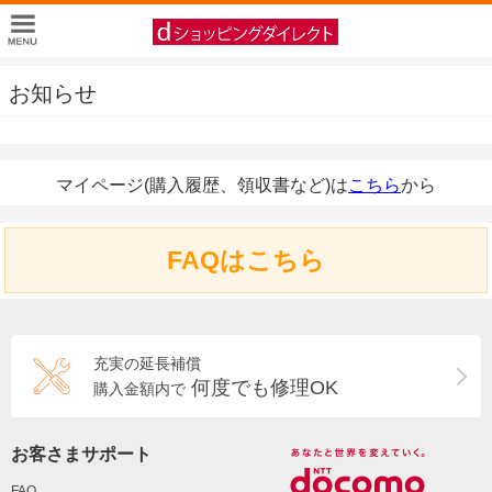
お知らせ
マイページ(購入履歴、領収書など)は
こちら
から
FAQはこちら
充実の延長補償
何度でも修理OK
購入金額内で
お客さまサポート
FAQ