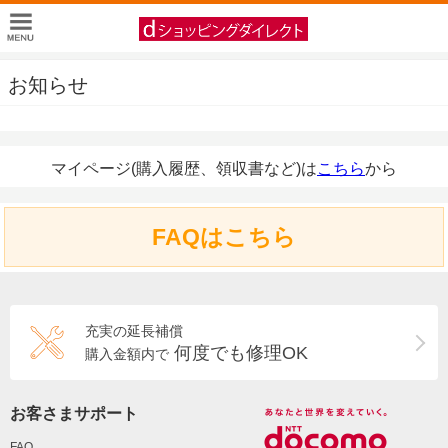
お知らせ
マイページ(購入履歴、領収書など)は
こちら
から
FAQはこちら
充実の延長補償
何度でも修理OK
購入金額内で
お客さまサポート
FAQ