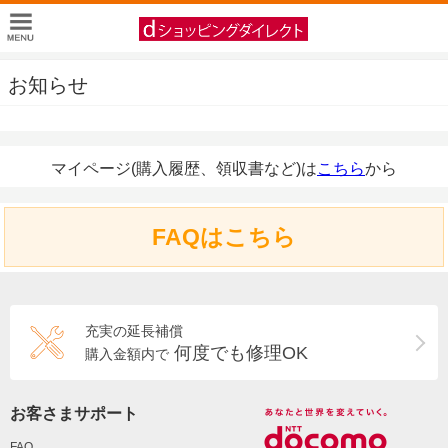
お知らせ
マイページ(購入履歴、領収書など)は
こちら
から
FAQはこちら
充実の延長補償
何度でも修理OK
購入金額内で
お客さまサポート
FAQ