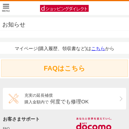
お知らせ
マイページ(購入履歴、領収書など)は
こちら
から
FAQはこちら
充実の延長補償
何度でも修理OK
購入金額内で
お客さまサポート
FAQ