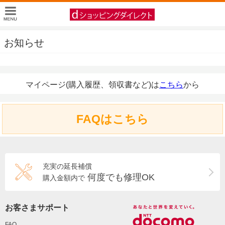
お知らせ
マイページ(購入履歴、領収書など)は
こちら
から
FAQはこちら
充実の延長補償
何度でも修理OK
購入金額内で
お客さまサポート
FAQ