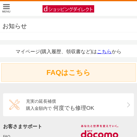
お知らせ
マイページ(購入履歴、領収書など)は
こちら
から
FAQはこちら
充実の延長補償
何度でも修理OK
購入金額内で
お客さまサポート
FAQ