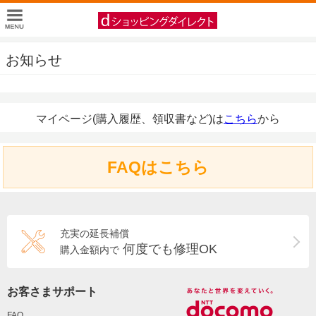
お知らせ
マイページ(購入履歴、領収書など)は
こちら
から
FAQはこちら
充実の延長補償
何度でも修理OK
購入金額内で
お客さまサポート
FAQ