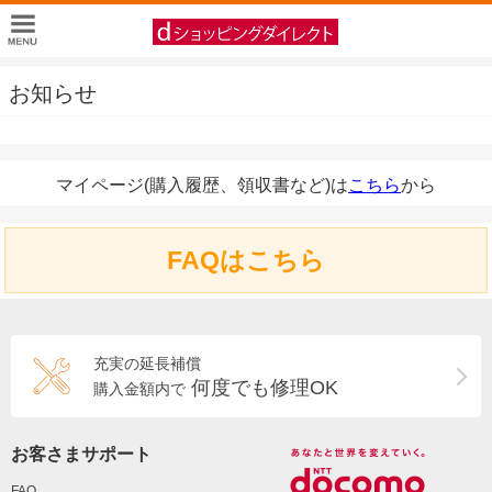
お知らせ
マイページ(購入履歴、領収書など)は
こちら
から
FAQはこちら
充実の延長補償
何度でも修理OK
購入金額内で
お客さまサポート
FAQ