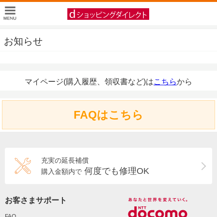
お知らせ
マイページ(購入履歴、領収書など)は
こちら
から
FAQはこちら
充実の延長補償
何度でも修理OK
購入金額内で
お客さまサポート
FAQ