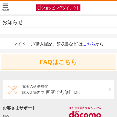
お知らせ
マイページ(購入履歴、領収書など)は
こちら
から
FAQはこちら
充実の延長補償
何度でも修理OK
購入金額内で
お客さまサポート
FAQ