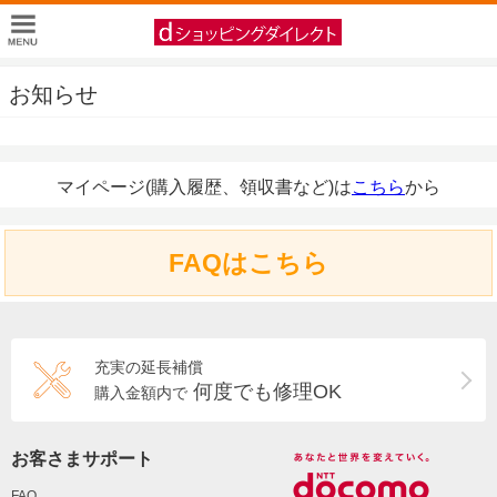
お知らせ
マイページ(購入履歴、領収書など)は
こちら
から
FAQはこちら
充実の延長補償
何度でも修理OK
購入金額内で
お客さまサポート
FAQ