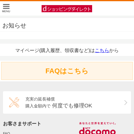
お知らせ
マイページ(購入履歴、領収書など)は
こちら
から
FAQはこちら
充実の延長補償
何度でも修理OK
購入金額内で
お客さまサポート
FAQ