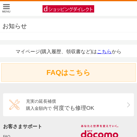
お知らせ
マイページ(購入履歴、領収書など)は
こちら
から
FAQはこちら
充実の延長補償
何度でも修理OK
購入金額内で
お客さまサポート
FAQ