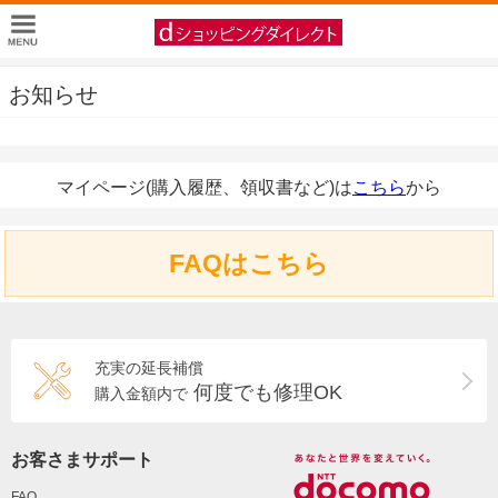
お知らせ
マイページ(購入履歴、領収書など)は
こちら
から
FAQはこちら
充実の延長補償
何度でも修理OK
購入金額内で
お客さまサポート
FAQ