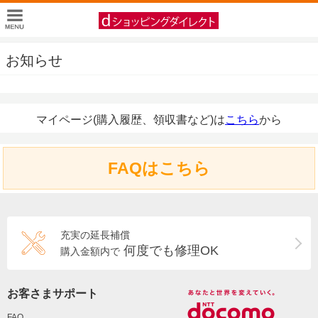
お知らせ
マイページ(購入履歴、領収書など)は
こちら
から
FAQはこちら
充実の延長補償
何度でも修理OK
購入金額内で
お客さまサポート
FAQ