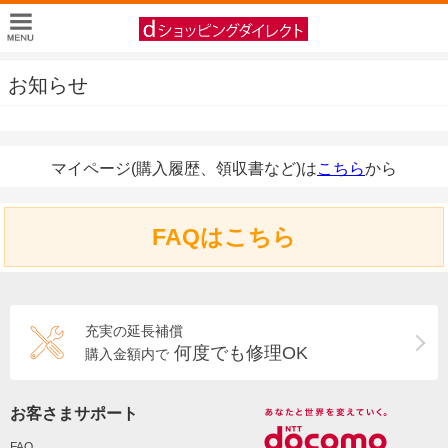
お知らせ
マイページ(購入履歴、領収書など)は
こちら
から
FAQはこちら
充実の延長補償
何度でも修理OK
購入金額内で
お客さまサポート
FAQ