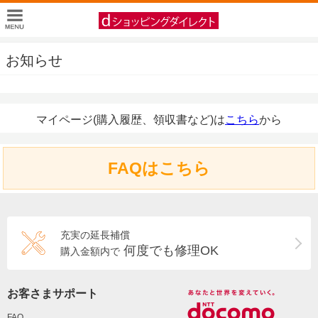
お知らせ
マイページ(購入履歴、領収書など)は
こちら
から
FAQはこちら
充実の延長補償
何度でも修理OK
購入金額内で
お客さまサポート
FAQ