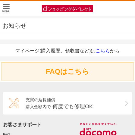
お知らせ
マイページ(購入履歴、領収書など)は
こちら
から
FAQはこちら
充実の延長補償
何度でも修理OK
購入金額内で
お客さまサポート
FAQ