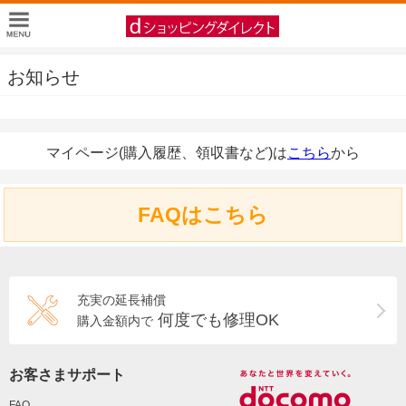
お知らせ
マイページ(購入履歴、領収書など)は
こちら
から
FAQはこちら
充実の延長補償
何度でも修理OK
購入金額内で
お客さまサポート
FAQ