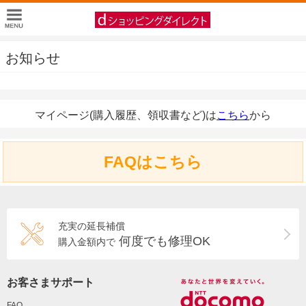
お知らせ
マイページ(購入履歴、領収書など)は
こちら
から
FAQはこちら
充実の延長補償
何度でも修理OK
購入金額内で
お客さまサポート
FAQ