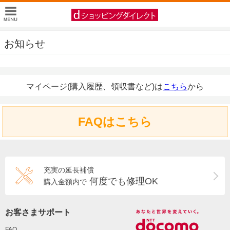
お知らせ
マイページ(購入履歴、領収書など)は
こちら
から
FAQはこちら
充実の延長補償
何度でも修理OK
購入金額内で
お客さまサポート
FAQ