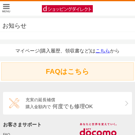
お知らせ
マイページ(購入履歴、領収書など)は
こちら
から
FAQはこちら
充実の延長補償
何度でも修理OK
購入金額内で
お客さまサポート
FAQ