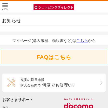
お知らせ
マイページ(購入履歴、領収書など)は
こちら
から
FAQはこちら
充実の延長補償
何度でも修理OK
購入金額内で
お客さまサポート
FAQ